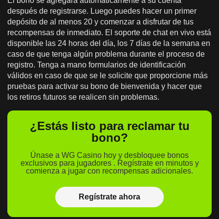
El bono se agregará automáticamente a su cuenta
después de registrarse. Luego puedes hacer un primer
depósito de al menos 20 y comenzar a disfrutar de tus
recompensas de inmediato. El soporte de chat en vivo está
disponible las 24 horas del día, los 7 días de la semana en
caso de que tenga algún problema durante el proceso de
registro. Tenga a mano formularios de identificación
válidos en caso de que se le solicite que proporcione más
pruebas para activar su bono de bienvenida y hacer que
los retiros futuros se realicen sin problemas.
¿Estás listo para reclamar tu
bono?
Únase a WG Casino hoy y desbloquee bonos
exclusivos para jugadores . Regístrate en minutos y
comienza a jugar con recompensas adicionales.
Regístrate ahora