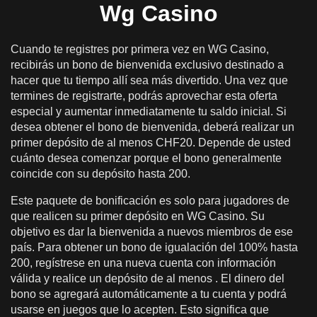
Wg Casino
Cuando te registres por primera vez en WG Casino,
recibirás un bono de bienvenida exclusivo destinado a
hacer que tu tiempo allí sea más divertido. Una vez que
termines de registrarte, podrás aprovechar esta oferta
especial y aumentar inmediatamente tu saldo inicial. Si
desea obtener el bono de bienvenida, deberá realizar un
primer depósito de al menos CHF20. Depende de usted
cuánto desea comenzar porque el bono generalmente
coincide con su depósito hasta 200.
Este paquete de bonificación es solo para jugadores de
que realicen su primer depósito en WG Casino. Su
objetivo es dar la bienvenida a nuevos miembros de ese
país. Para obtener un bono de igualación del 100% hasta
200, regístrese en una nueva cuenta con información
válida y realice un depósito de al menos . El dinero del
bono se agregará automáticamente a tu cuenta y podrá
usarse en juegos que lo acepten. Esto significa que