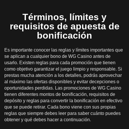
Términos, límites y
requisitos de apuesta de
bonificación
Es importante conocer las reglas y límites importantes que
se aplican a cualquier bono de WG Casino antes de
usarlo. Existen reglas para cada promoción que tienen
como objetivo garantizar el juego limpio y responsable. Si
prestas mucha atención a los detalles, podrás aprovechar
al máximo las ofertas disponibles y evitar decepciones o
oportunidades perdidas. Las promociones de WG Casino
tienen diferentes montos de bonificación, requisitos de
depósito y reglas para convertir la bonificación en efectivo
que se puede retirar. Cada bono viene con sus propias
reglas que siempre debes leer para saber cuánto puedes
obtener y qué debes hacer a continuación.