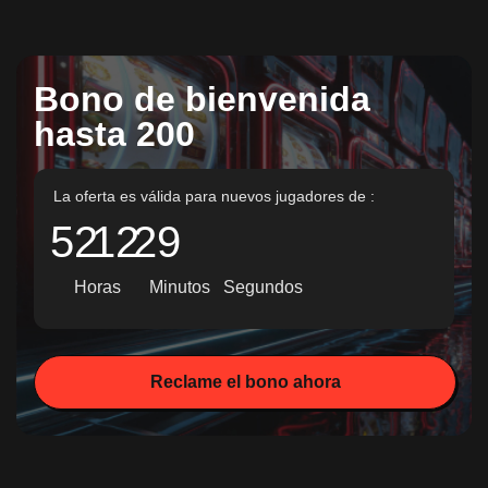
Bono de bienvenida
hasta 200
La oferta es válida para nuevos jugadores de :
52
12
28
Horas
Minutos
Segundos
Reclame el bono ahora