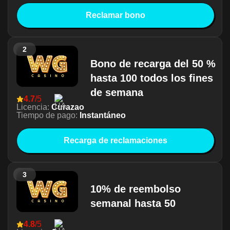
Reclamar bono
2
Bono de recarga del 50 %
hasta 100 todos los fines
de semana
4.7
/5
Licencia:
Curazao
Tiempo de pago:
Instantáneo
Recarga de reclamaciones
3
10% de reembolso
semanal hasta 50
4.8
/5