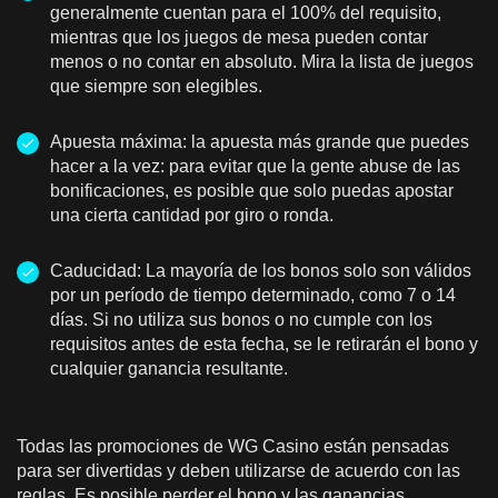
generalmente cuentan para el 100% del requisito,
mientras que los juegos de mesa pueden contar
menos o no contar en absoluto. Mira la lista de juegos
que siempre son elegibles.
Apuesta máxima: la apuesta más grande que puedes
hacer a la vez: para evitar que la gente abuse de las
bonificaciones, es posible que solo puedas apostar
una cierta cantidad por giro o ronda.
Caducidad: La mayoría de los bonos solo son válidos
por un período de tiempo determinado, como 7 o 14
días. Si no utiliza sus bonos o no cumple con los
requisitos antes de esta fecha, se le retirarán el bono y
cualquier ganancia resultante.
Todas las promociones de WG Casino están pensadas
para ser divertidas y deben utilizarse de acuerdo con las
reglas. Es posible perder el bono y las ganancias