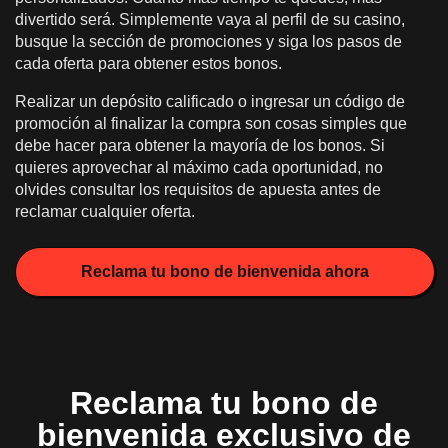
divertido será. Simplemente vaya al perfil de su casino,
busque la sección de promociones y siga los pasos de
cada oferta para obtener estos bonos.
Realizar un depósito calificado o ingresar un código de
promoción al finalizar la compra son cosas simples que
debe hacer para obtener la mayoría de los bonos. Si
quieres aprovechar al máximo cada oportunidad, no
olvides consultar los requisitos de apuesta antes de
reclamar cualquier oferta.
Reclama tu bono de bienvenida ahora
Reclama tu bono de
bienvenida exclusivo de