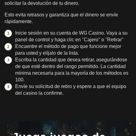
solicitar la devolución de tu dinero.
Esto evita retrasos y garantiza que el dinero se envíe
rápidamente.
Inicie sesión en su cuenta de WG Casino. Vaya a su
panel de control y haga clic en "Cajero" o "Retirar"
Encuentre el método de pago que funcione mejor
para usted y elíjalo de la lista.
Escriba la cantidad que desea retirar, asegurándose
de que esté dentro del rango permitido. La cantidad
mínima necesaria para la mayoría de los métodos es
100.
Envíe su solicitud de retiro y espere a que el equipo
del casino la confirme.