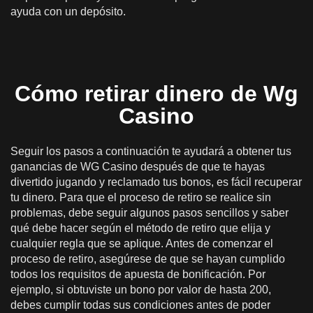
ayuda con un depósito.
Cómo retirar dinero de Wg
Casino
Seguir los pasos a continuación te ayudará a obtener tus
ganancias de WG Casino después de que te hayas
divertido jugando y reclamado tus bonos, es fácil recuperar
tu dinero. Para que el proceso de retiro se realice sin
problemas, debe seguir algunos pasos sencillos y saber
qué debe hacer según el método de retiro que elija y
cualquier regla que se aplique. Antes de comenzar el
proceso de retiro, asegúrese de que se hayan cumplido
todos los requisitos de apuesta de bonificación. Por
ejemplo, si obtuviste un bono por valor de hasta 200,
debes cumplir todas sus condiciones antes de poder