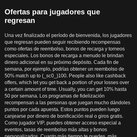
Ofertas para jugadores que
regresan
Una vez finalizado el período de bienvenida, los jugadores
que regresan pueden seguir recibiendo recompensas
como ofertas de reembolso, bonos de recarga y torneos
especiales. Los bonos de recarga a menudo le brindan
dinero adicional en su próximo depósito. Cada fin de
semana, por ejemplo, podrías obtener un reembolso de
50% match up to (_sc0_)100. People also like cashback
offers, which let you get back a portion of your losses over
a certain amount of time. Usually, you can get 10% hasta
50 por semana. Los programas de fidelización
recompensan a las personas que juegan mucho dándoles
puntos por cada apuesta. Estos puntos pueden luego
canjearse por dinero de bonificación real o giros gratis.
Como jugador VIP, puedes obtener acceso especial a
eventos, tasas de reembolso más altas y bonos
personalizados. Cuanto más tiempo te quedes, más