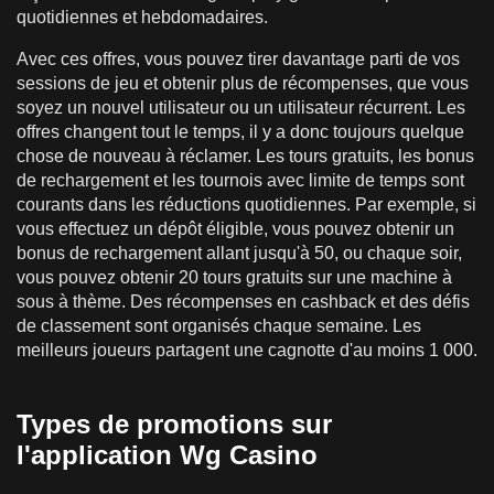
quotidiennes et hebdomadaires.
Avec ces offres, vous pouvez tirer davantage parti de vos
sessions de jeu et obtenir plus de récompenses, que vous
soyez un nouvel utilisateur ou un utilisateur récurrent. Les
offres changent tout le temps, il y a donc toujours quelque
chose de nouveau à réclamer. Les tours gratuits, les bonus
de rechargement et les tournois avec limite de temps sont
courants dans les réductions quotidiennes. Par exemple, si
vous effectuez un dépôt éligible, vous pouvez obtenir un
bonus de rechargement allant jusqu'à 50, ou chaque soir,
vous pouvez obtenir 20 tours gratuits sur une machine à
sous à thème. Des récompenses en cashback et des défis
de classement sont organisés chaque semaine. Les
meilleurs joueurs partagent une cagnotte d'au moins 1 000.
Types de promotions sur
l'application Wg Casino