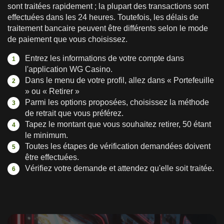
sont traitées rapidement ; la plupart des transactions sont
effectuées dans les 24 heures. Toutefois, les délais de
traitement bancaire peuvent être différents selon le mode
de paiement que vous choisissez.
Entrez les informations de votre compte dans
l'application WG Casino.
Dans le menu de votre profil, allez dans « Portefeuille
» ou « Retirer »
Parmi les options proposées, choisissez la méthode
de retrait que vous préférez.
Tapez le montant que vous souhaitez retirer, 50 étant
le minimum.
Toutes les étapes de vérification demandées doivent
être effectuées.
Vérifiez votre demande et attendez qu'elle soit traitée.