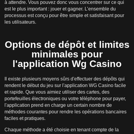
à attendre. Vous pouvez donc vous concentrer sur ce qui
est le plus important : jouer et gagner. L’ensemble du
processus est conçu pour être simple et satisfaisant pour
les utilisateurs.
Options de dépôt et limites
minimales pour
l'application Wg Casino
Il existe plusieurs moyens sûrs d'effectuer des dépôts qui
rendent le début du jeu sur l'application WG Casino facile
et rapide. Que vous aimiez utiliser des cartes, des
portefeuilles électroniques ou votre téléphone pour payer,
l'application prend en charge un certain nombre de
méthodes courantes pour rendre les opérations bancaires
faciles et pratiques.
Chaque méthode a été choisie en tenant compte de la