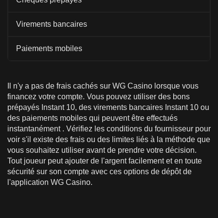
Virements bancaires
Paiements mobiles
Il n'y a pas de frais cachés sur WG Casino lorsque vous
financez votre compte. Vous pouvez utiliser des bons
prépayés Instant 10, des virements bancaires Instant 10 ou
des paiements mobiles qui peuvent être effectués
instantanément . Vérifiez les conditions du fournisseur pour
voir s'il existe des frais ou des limites liés à la méthode que
vous souhaitez utiliser avant de prendre votre décision.
Tout joueur peut ajouter de l'argent facilement et en toute
sécurité sur son compte avec ces options de dépôt de
l'application WG Casino.