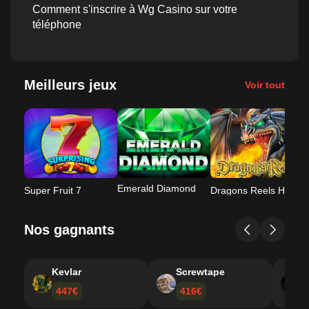
Comment s'inscrire à Wg Casino sur votre
téléphone
Options de dépôt et limites minimales pour
l'application Wg Casino
Meilleurs jeux
Voir tout
Comment déposer et combien vous pouvez
déposer
Instructions sur la façon de retirer vos gains de
l'application Wg Casino
Promotions quotidiennes et hebdomadaires sur
l'application Wg Casino
Emerald Diamond
Super Fruit 7
Dragons Reels Hd
M
Types de promotions sur l'application Wg Casino
Récompenses du programme de fidélité pour les
Nos gagnants
utilisateurs mobiles
L'expérience mobile
Kevlar
Screwtape
A
Comment la plateforme mobile Wg Casino vous
447€
416€
protège