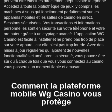
peuvent être effectués directement depuis votre téléphone.
Accédez à toute la bibliothèque de jeux, y compris les
machines à sous qui fonctionnent parfaitement sur les
appareils mobiles et les salles de casino en direct.
Sessions sécurisées : Vos transactions et informations
personnelles sont en sécurité sur votre téléphone et votre
ordinateur grâce à un cryptage avancé. L'application WG
Casino est facile à installer et ne prend pas trop de place
sur votre appareil car elle n'est pas trop lourde. Avec des
mises à jour régulières qui ajoutent de nouvelles
fonctionnalités et améliorent la sécurité, vous pouvez être
sûr qu'à chaque fois que vous vous connectez au casino,
vous passerez un moment fiable et amusant.
Comment la plateforme
mobile Wg Casino vous
protège