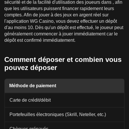
sécurité et de la facilité d'utilisation des joueurs dans , afin
que les utilisateurs puissent financer rapidement leurs
comptes. Afin de jouer à des jeux en argent réel sur
l'application WG Casino, vous devez effectuer un dépôt
d'au moins 10. Dès qu'un dépôt est effectué, le joueur peut
généralement commencer à jouer immédiatement car le
dépôt est confirmé immédiatement.
Comment déposer et combien vous
pouvez déposer
Méthode de paiement
Carte de crédit/débit
Portefeuilles électroniques (Skrill, Neteller, etc.)
Chèques prépayés