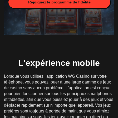
Rejoignez le programme de fidélité
L'expérience mobile
Lorsque vous utilisez l'application WG Casino sur votre
téléphone, vous pouvez jouer à une large gamme de jeux
de casino sans aucun problème. L'application est conçue
pour bien fonctionner sur tous les principaux smartphones
et tablettes, afin que vous puissiez jouer à des jeux et vous
déplacer rapidement sur n'importe quel appareil. Vos jeux
préférés sont toujours à portée de main, que vous aimiez
les machines à sous, les jeux avec croupier en direct ou