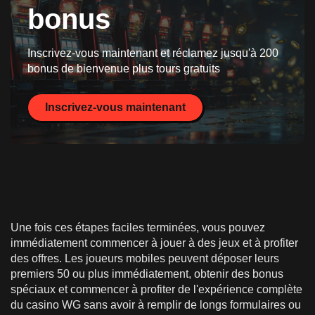
bonus
Inscrivez-vous maintenant et réclamez jusqu'à 200
bonus de bienvenue plus tours gratuits
Inscrivez-vous maintenant
Une fois ces étapes faciles terminées, vous pouvez
immédiatement commencer à jouer à des jeux et à profiter
des offres. Les joueurs mobiles peuvent déposer leurs
premiers 50 ou plus immédiatement, obtenir des bonus
spéciaux et commencer à profiter de l'expérience complète
du casino WG sans avoir à remplir de longs formulaires ou