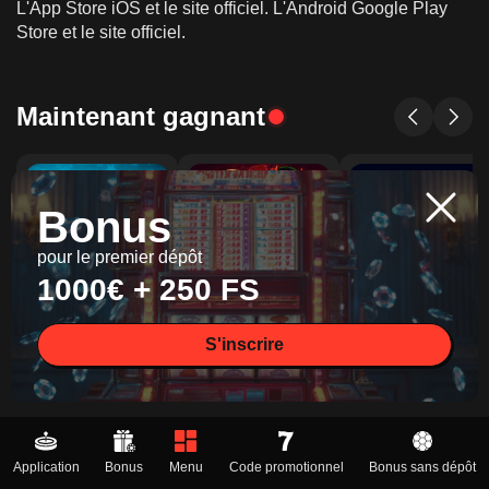
L'App Store iOS et le site officiel. L'Android Google Play
Store et le site officiel.
Maintenant gagnant
Bonus
pour le premier dépôt
1000€ + 250 FS
Sizable Win
Leprechaun Goes To Hell
Attack Of The Zombies
110€
314€
257€
S'inscrire
Prêt à jouer en déplacement ?
Application
Bonus
Menu
Code promotionnel
Bonus sans dépôt