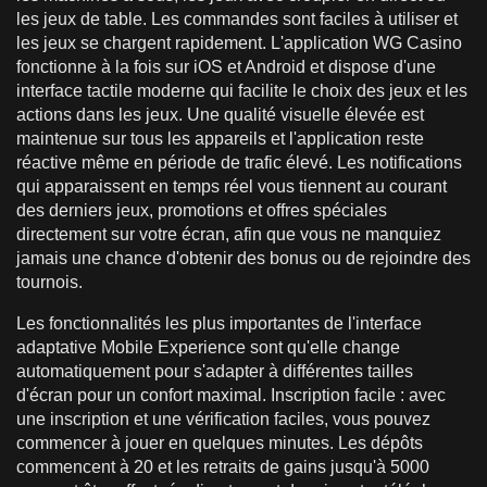
les jeux de table. Les commandes sont faciles à utiliser et
les jeux se chargent rapidement. L'application WG Casino
fonctionne à la fois sur iOS et Android et dispose d'une
interface tactile moderne qui facilite le choix des jeux et les
actions dans les jeux. Une qualité visuelle élevée est
maintenue sur tous les appareils et l'application reste
réactive même en période de trafic élevé. Les notifications
qui apparaissent en temps réel vous tiennent au courant
des derniers jeux, promotions et offres spéciales
directement sur votre écran, afin que vous ne manquiez
jamais une chance d'obtenir des bonus ou de rejoindre des
tournois.
Les fonctionnalités les plus importantes de l'interface
adaptative Mobile Experience sont qu'elle change
automatiquement pour s'adapter à différentes tailles
d'écran pour un confort maximal. Inscription facile : avec
une inscription et une vérification faciles, vous pouvez
commencer à jouer en quelques minutes. Les dépôts
commencent à 20 et les retraits de gains jusqu'à 5000