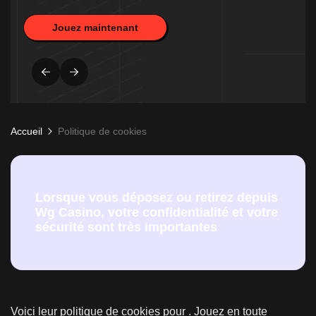
Jouez maintenant
Accueil
Politique de cookies
Lorsque vous déposez ou retirez depuis
Wg Casino, votre confidentialité et votre
sécurité sont très importantes
Voici leur politique de cookies pour . Jouez en toute