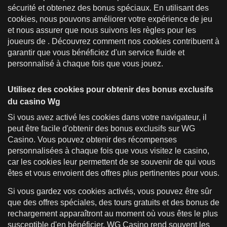
sécurité et obtenez des bonus spéciaux. En utilisant des
cookies, nous pouvons améliorer votre expérience de jeu
et nous assurer que nous suivons les règles pour les
joueurs de . Découvrez comment nos cookies contribuent à
garantir que vous bénéficiez d'un service fluide et
personnalisé à chaque fois que vous jouez.
Utilisez des cookies pour obtenir des bonus exclusifs
du casino Wg
Si vous avez activé les cookies dans votre navigateur, il
peut être facile d'obtenir des bonus exclusifs sur WG
Casino. Vous pouvez obtenir des récompenses
personnalisées à chaque fois que vous visitez le casino,
car les cookies leur permettent de se souvenir de qui vous
êtes et vous envoient des offres plus pertinentes pour vous.
Si vous gardez vos cookies activés, vous pouvez être sûr
que des offres spéciales, des tours gratuits et des bonus de
rechargement apparaîtront au moment où vous êtes le plus
susceptible d'en bénéficier. WG Casino rend souvent les