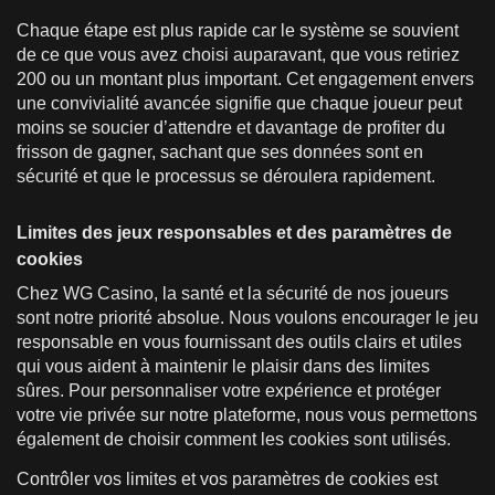
Chaque étape est plus rapide car le système se souvient
de ce que vous avez choisi auparavant, que vous retiriez
200 ou un montant plus important. Cet engagement envers
une convivialité avancée signifie que chaque joueur peut
moins se soucier d’attendre et davantage de profiter du
frisson de gagner, sachant que ses données sont en
sécurité et que le processus se déroulera rapidement.
Limites des jeux responsables et des paramètres de
cookies
Chez WG Casino, la santé et la sécurité de nos joueurs
sont notre priorité absolue. Nous voulons encourager le jeu
responsable en vous fournissant des outils clairs et utiles
qui vous aident à maintenir le plaisir dans des limites
sûres. Pour personnaliser votre expérience et protéger
votre vie privée sur notre plateforme, nous vous permettons
également de choisir comment les cookies sont utilisés.
Contrôler vos limites et vos paramètres de cookies est