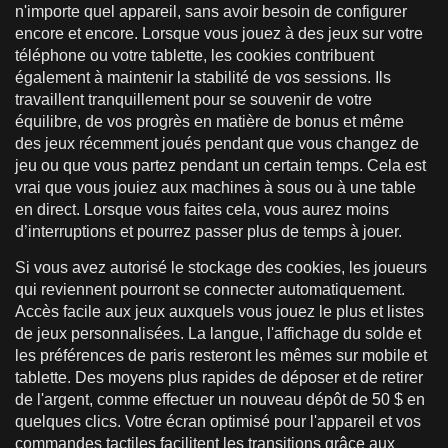
n'importe quel appareil, sans avoir besoin de configurer
encore et encore. Lorsque vous jouez à des jeux sur votre
téléphone ou votre tablette, les cookies contribuent
également à maintenir la stabilité de vos sessions. Ils
travaillent tranquillement pour se souvenir de votre
équilibre, de vos progrès en matière de bonus et même
des jeux récemment joués pendant que vous changez de
jeu ou que vous partez pendant un certain temps. Cela est
vrai que vous jouiez aux machines à sous ou à une table
en direct. Lorsque vous faites cela, vous aurez moins
d’interruptions et pourrez passer plus de temps à jouer.
Si vous avez autorisé le stockage des cookies, les joueurs
qui reviennent pourront se connecter automatiquement.
Accès facile aux jeux auxquels vous jouez le plus et listes
de jeux personnalisées. La langue, l'affichage du solde et
les préférences de paris resteront les mêmes sur mobile et
tablette. Des moyens plus rapides de déposer et de retirer
de l'argent, comme effectuer un nouveau dépôt de 50 $ en
quelques clics. Votre écran optimisé pour l'appareil et vos
commandes tactiles facilitent les transitions grâce aux