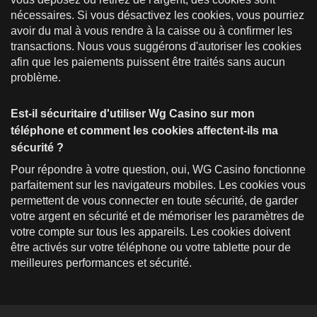
nécessaires. Si vous désactivez les cookies, vous pourriez
avoir du mal à vous rendre à la caisse ou à confirmer les
transactions. Nous vous suggérons d'autoriser les cookies
afin que les paiements puissent être traités sans aucun
problème.
Est-il sécuritaire d'utiliser Wg Casino sur mon
téléphone et comment les cookies affectent-ils ma
sécurité ?
Pour répondre à votre question, oui, WG Casino fonctionne
parfaitement sur les navigateurs mobiles. Les cookies vous
permettent de vous connecter en toute sécurité, de garder
votre argent en sécurité et de mémoriser les paramètres de
votre compte sur tous les appareils. Les cookies doivent
être activés sur votre téléphone ou votre tablette pour de
meilleures performances et sécurité.