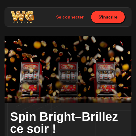
Se connecter
S'inscrire
Spin Bright–Brillez
ce soir !