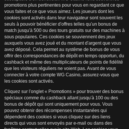
promotions plus pertinentes pour vous en regardant ce que
vous faites et ce que vous aimez. Les joueurs dont les
cookies sont activés dans leur navigateur sont souvent les
seuls à pouvoir bénéficier d'offres telles qu'un bonus de
match jusqu'à 500 ou des tours gratuits sur des machines à
sous populaires. Ces cookies se souviennent des jeux
auxquels vous avez joué et du montant d'argent que vous
avez déposé. Cela permet au système de bonus de vous
offrir des correspondances de dépôt en temps opportun, du
cashback et même des multiplicateurs de points de fidélité
que les visiteurs réguliers ne voient pas. Avant de vous
connecter à votre compte WG Casino, assurez-vous que
les cookies sont activés.
Cliquez sur l'onglet « Promotions » pour trouver des bonus
spéciaux comme du cashback allant jusqu'à 100 ou des
bonus de dépôt qui sont uniquement pour vous. Vous
pouvez obtenir des récompenses instantanées qui
dépendent des cookies si vous cliquez sur des liens
directs qui vous sont envoyés par e-mail ou dans des