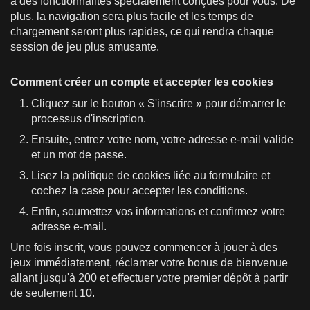
à des fonctionnalités spécialement conçues pour vous. De
plus, la navigation sera plus facile et les temps de
chargement seront plus rapides, ce qui rendra chaque
session de jeu plus amusante.
Comment créer un compte et accepter les cookies
Cliquez sur le bouton « S'inscrire » pour démarrer le
processus d'inscription.
Ensuite, entrez votre nom, votre adresse e-mail valide
et un mot de passe.
Lisez la politique de cookies liée au formulaire et
cochez la case pour accepter les conditions.
Enfin, soumettez vos informations et confirmez votre
adresse e-mail.
Une fois inscrit, vous pouvez commencer à jouer à des
jeux immédiatement, réclamer votre bonus de bienvenue
allant jusqu'à 200 et effectuer votre premier dépôt à partir
de seulement 10.