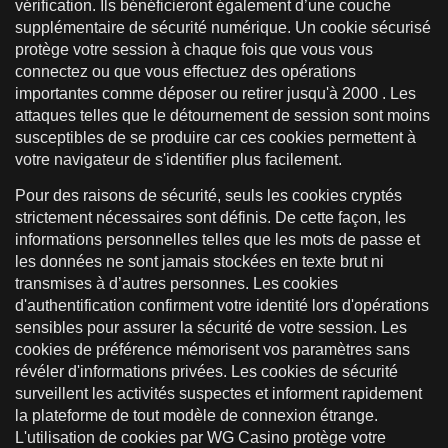
vérification. Ils bénéficieront également d’une couche
supplémentaire de sécurité numérique. Un cookie sécurisé
protège votre session à chaque fois que vous vous
connectez ou que vous effectuez des opérations
importantes comme déposer ou retirer jusqu'à 2000 . Les
attaques telles que le détournement de session sont moins
susceptibles de se produire car ces cookies permettent à
votre navigateur de s'identifier plus facilement.
Pour des raisons de sécurité, seuls les cookies cryptés
strictement nécessaires sont définis. De cette façon, les
informations personnelles telles que les mots de passe et
les données ne sont jamais stockées en texte brut ni
transmises à d’autres personnes. Les cookies
d'authentification confirment votre identité lors d'opérations
sensibles pour assurer la sécurité de votre session. Les
cookies de préférence mémorisent vos paramètres sans
révéler d'informations privées. Les cookies de sécurité
surveillent les activités suspectes et informent rapidement
la plateforme de tout modèle de connexion étrange.
L'utilisation de cookies par WG Casino protège votre