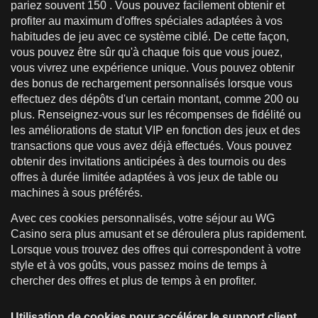
pariez souvent 150 . Vous pouvez facilement obtenir et
profiter au maximum d'offres spéciales adaptées à vos
habitudes de jeu avec ce système ciblé. De cette façon,
vous pouvez être sûr qu'à chaque fois que vous jouez,
vous vivrez une expérience unique. Vous pouvez obtenir
des bonus de rechargement personnalisés lorsque vous
effectuez des dépôts d'un certain montant, comme 200 ou
plus. Renseignez-vous sur les récompenses de fidélité ou
les améliorations de statut VIP en fonction des jeux et des
transactions que vous avez déjà effectués. Vous pouvez
obtenir des invitations anticipées à des tournois ou des
offres à durée limitée adaptées à vos jeux de table ou
machines à sous préférés.
Avec ces cookies personnalisés, votre séjour au WG
Casino sera plus amusant et se déroulera plus rapidement.
Lorsque vous trouvez des offres qui correspondent à votre
style et à vos goûts, vous passez moins de temps à
chercher des offres et plus de temps à en profiter.
Utilisation de cookies pour accélérer le support client