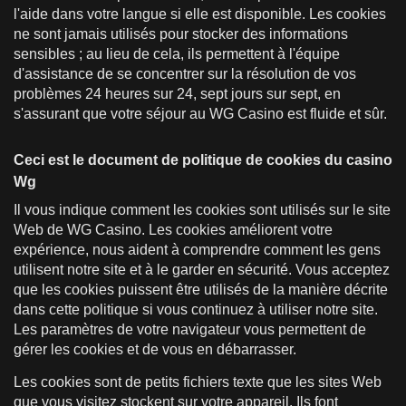
l'aide dans votre langue si elle est disponible. Les cookies
ne sont jamais utilisés pour stocker des informations
sensibles ; au lieu de cela, ils permettent à l'équipe
d'assistance de se concentrer sur la résolution de vos
problèmes 24 heures sur 24, sept jours sur sept, en
s'assurant que votre séjour au WG Casino est fluide et sûr.
Ceci est le document de politique de cookies du casino
Wg
Il vous indique comment les cookies sont utilisés sur le site
Web de WG Casino. Les cookies améliorent votre
expérience, nous aident à comprendre comment les gens
utilisent notre site et à le garder en sécurité. Vous acceptez
que les cookies puissent être utilisés de la manière décrite
dans cette politique si vous continuez à utiliser notre site.
Les paramètres de votre navigateur vous permettent de
gérer les cookies et de vous en débarrasser.
Les cookies sont de petits fichiers texte que les sites Web
que vous visitez stockent sur votre appareil. Ils font