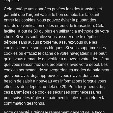
Cela protège vos données privées lors des transferts et
garantit que l'argent va sur le bon compte. En laissant
entrer les cookies, vous pouvez éviter la plupart des
retards de vérification et des erreurs de transaction. Cela
facilite l'ajout de 50 ou plus en utilisant la méthode de votre
choix. Si vous souhaitez vous assurer que le dépôt se
déroule sans aucun problème, assurez-vous que les
cookies tiers ne sont pas bloqués. Si vous supprimez des
cookies ou effacez le cache de votre navigateur, il se peut
qu'on vous demande de vérifier à nouveau votre identité ou
que vous rencontriez des problèmes avec votre dépôt. Les
cookies permettent de sauvegarder les modes de paiement
que vous avez déjà approuvés, vous n'avez donc pas
besoin de saisir à nouveau vos informations lorsque vous
effectuez des dépôts au-delà de 20. Pour les joueurs de ,
ces paramètres de cookies sécurisés sont nécessaires
pour suivre les règles de paiement locales et accélérer la
confirmation des fonds.
Votre capacité à déposer rapidement dépend de la façon