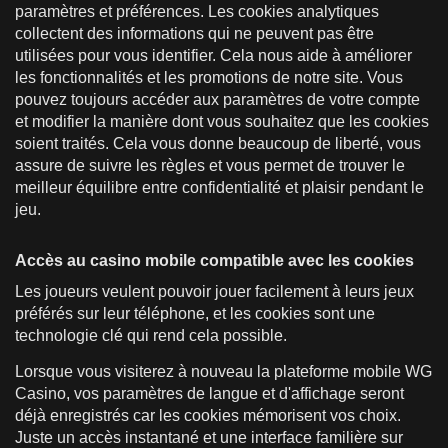
paramètres et préférences. Les cookies analytiques
collectent des informations qui ne peuvent pas être
utilisées pour vous identifier. Cela nous aide à améliorer
les fonctionnalités et les promotions de notre site. Vous
pouvez toujours accéder aux paramètres de votre compte
et modifier la manière dont vous souhaitez que les cookies
soient traités. Cela vous donne beaucoup de liberté, vous
assure de suivre les règles et vous permet de trouver le
meilleur équilibre entre confidentialité et plaisir pendant le
jeu.
Accès au casino mobile compatible avec les cookies
Les joueurs veulent pouvoir jouer facilement à leurs jeux
préférés sur leur téléphone, et les cookies sont une
technologie clé qui rend cela possible.
Lorsque vous visiterez à nouveau la plateforme mobile WG
Casino, vos paramètres de langue et d'affichage seront
déjà enregistrés car les cookies mémorisent vos choix.
Juste un accès instantané et une interface familière sur