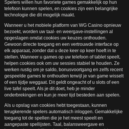
Spelers willen hun favoriete games gemakkelijk op hun
telefoon kunnen spelen, en cookies zijn een belangrijke
technologie die dit mogelijk maakt.
Wanneer u het mobiele platform van WG Casino opnieuw
bezoekt, worden uw taal- en weergave-instellingen al
opgeslagen omdat cookies uw keuzes onthouden.
Gewoon directe toegang en een vertrouwde interface op
elk apparaat, zonder dat u deze keer op keer hoeft in te
stellen. Wanneer u games op uw telefoon of tablet speelt,
helpen cookies ook om uw sessies stabiel te houden. Ze
werken rustig om je saldo, bonusvoortgang en zelfs recent
gespeelde games te onthouden terwijl je van game wisselt
of een tijdje weggaat. Dit geldt ongeacht of u slots of een
live tafel speelt. Als je dit doet, heb je minder
onderbrekingen en kun je meer tijd besteden aan spelen.
Als u opslag van cookies hebt toegestaan, kunnen
terugkerende spelers automatisch inloggen. Gemakkelijke
toegang tot de spellen die je het meest speelt en
aangepaste spellijsten. Taal, balansweergave en