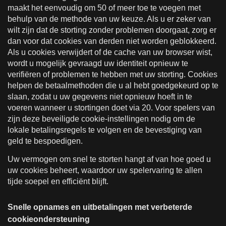
maakt het eenvoudig om 50 of meer toe te voegen met
behulp van de methode van uw keuze. Als u er zeker van
wilt zijn dat de storting zonder problemen doorgaat, zorg er
dan voor dat cookies van derden niet worden geblokkeerd.
Als u cookies verwijdert of de cache van uw browser wist,
wordt u mogelijk gevraagd uw identiteit opnieuw te
verifiëren of problemen te hebben met uw storting. Cookies
helpen de betaalmethoden die u al hebt goedgekeurd op te
slaan, zodat u uw gegevens niet opnieuw hoeft in te
voeren wanneer u stortingen doet via 20. Voor spelers van
zijn deze beveiligde cookie-instellingen nodig om de
lokale betalingsregels te volgen en de bevestiging van
geld te bespoedigen.
Uw vermogen om snel te storten hangt af van hoe goed u
uw cookies beheert, waardoor uw spelervaring te allen
tijde soepel en efficiënt blijft.
Snelle opnames en uitbetalingen met verbeterde
cookieondersteuning