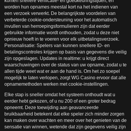
komen snellere verificatie- en goedkeuringstijden, en
worden hun opnames meestal kort na het indienen van
een verzoek verwerkt. De belangrijkste voordelen van
verbeterde cookie-ondersteuning voor het automatisch
invullen van herroepingsformulieren zijn dat eerder
gebruikte informatie wordt onthouden, zodat u deze niet
opnieuw hoeft in te voeren voor elk uitbetalingsverzoek.
Personalisatie: Spelers van kunnen snellere ID- en
betalingscontroles krijgen op basis van gegevens die veilig
zijn opgeslagen. Updates in realtime: u krijgt direct
waarschuwingen over de status van uw opname, zodat u te
allen tijde weet wat er aan de hand is. Om het zo soepel
mogelijk te laten verlopen, zorgt WG Casino ervoor dat alle
opnamemethoden werken met cookie-instellingen.
Elke stap is sneller omdat het systeem onthoudt wat u
eerder hebt gekozen, of u nu 200 of een groter bedrag
opneemt. Deze toewijding aan geavanceerde
bruikbaarheid betekent dat elke speler zich minder zorgen
kan maken over wachten en meer over het genieten van de
sensatie van winnen, wetende dat zijn gegevens veilig zijn