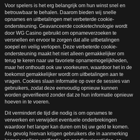
Voor spelers is het erg belangrijk om hun winst snel en
betrouwbaar te behalen. Daarom bieden wij snelle
opnames en uitbetalingen met verbeterde cookie-
ondersteuning. Geavanceerde cookietechnologie wordt
door WG Casino gebruikt om opnameverzoeken te
versnellen en ervoor te zorgen dat alle uitbetalingen
soepel en veilig verlopen. Deze verbeterde cookie-
ondersteuning maakt het niet alleen gemakkelijker om
terug te keren naar uw favoriete opnamemogelijkheden,
maar het onthoudt ook uw voorkeuren, waardoor het in de
toekomst gemakkelijker wordt om uitbetalingen aan te
vragen. Cookies slaan informatie op over de sessies van
gebruikers, zodat deze eenvoudig opnieuw kunnen
worden geverifieerd zonder dat ze hun informatie opnieuw
hoeven in te voeren.
Dit vermindert de tijd die nodig is om opnames te
verwerken en verwijdert eventuele onderbrekingen
waardoor het langer kan duren om bij uw geld te komen.
Als gevolg hiervan krijgen gebruikers die in aanmerking