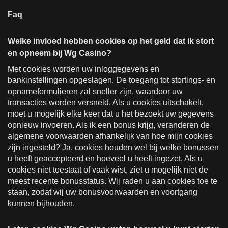
Faq
Welke invloed hebben cookies op het geld dat ik stort
en opneem bij Wg Casino?
Met cookies worden uw inloggegevens en
bankinstellingen opgeslagen. De toegang tot stortings- en
opnameformulieren zal sneller zijn, waardoor uw
transacties worden versneld. Als u cookies uitschakelt,
moet u mogelijk elke keer dat u het bezoekt uw gegevens
opnieuw invoeren. Als ik een bonus krijg, veranderen de
algemene voorwaarden afhankelijk van hoe mijn cookies
zijn ingesteld? Ja, cookies houden wel bij welke bonussen
u heeft geaccepteerd en hoeveel u heeft ingezet. Als u
cookies niet toestaat of vaak wist, ziet u mogelijk niet de
meest recente bonusstatus. Wij raden u aan cookies toe te
staan, zodat wij uw bonusvoorwaarden en voortgang
kunnen bijhouden.