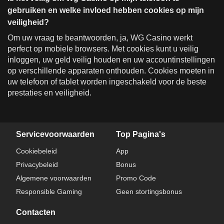
gebruiken en welke invloed hebben cookies op mijn
veiligheid?
Om uw vraag te beantwoorden, ja, WG Casino werkt
perfect op mobiele browsers. Met cookies kunt u veilig
inloggen, uw geld veilig houden en uw accountinstellingen
op verschillende apparaten onthouden. Cookies moeten in
uw telefoon of tablet worden ingeschakeld voor de beste
prestaties en veiligheid.
Servicevoorwaarden
Top Pagina's
Cookiebeleid
App
Privacybeleid
Bonus
Algemene voorwaarden
Promo Code
Responsible Gaming
Geen stortingsbonus
Contacten