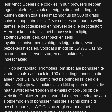
leuk vindt. Spelers die cookies in hun browsers hebben
ingeschakeld, zijn vaak de enigen die aanbiedingen
kunnen krijgen zoals een matchbonus tot 500 of gratis
spins op populaire slots. Deze cookies onthouden welke
games je hebt gespeeld en hoeveel geld je hebt gestort.
Hierdoor kunt u dankzij het bonussysteem tijdig
stortingswedstrijden, cashback en zelfs
loyaliteitspuntvermenigvuldigers krijgen die gewone
bezoekers niet zien. Voordat u inlogt op uw WG Casino-
account, moet u ervoor zorgen dat cookies zijn
ingeschakeld.
Klik op het tabblad "Promoties" om speciale bonussen te
vinden, zoals cashback tot 100 of stortingsbonussen die
alleen voor u zijn. U kunt direct beloningen krijgen die
afhankelijk zijn van cookies als u klikt op directe links die
naar u worden verzonden in e-mails of pop-ups op de
website. Cookies zorgen ervoor dat u geen deelname aan
slottoernooien of bonussen mist die slechts korte tijd
beschikbaar zijn. WG Casino zorgt ervoor dat het