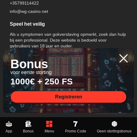
+35799114422
info@wg-casino.net
Speel het veilig
Als u symptomen van gokverslaving opmerkt, zoek dan hulp
bij een professional. Deze website is bedoeld voor
gebruikers van 18 jaar en ouder.
Bonus
voor eerste storting
1000€ + 250 FS
Switch Language
Registreren
All Rights Reserved.
App
Bonus
Menu
Promo Code
Geen stortingsbonus