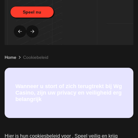
Speel nu
Home
Cookiebeleid
Wanneer u stort of zich terugtrekt bij Wg
Casino, zijn uw privacy en veiligheid erg
belangrijk
Hier is hun cookiesbeleid voor . Speel veilig en krijg