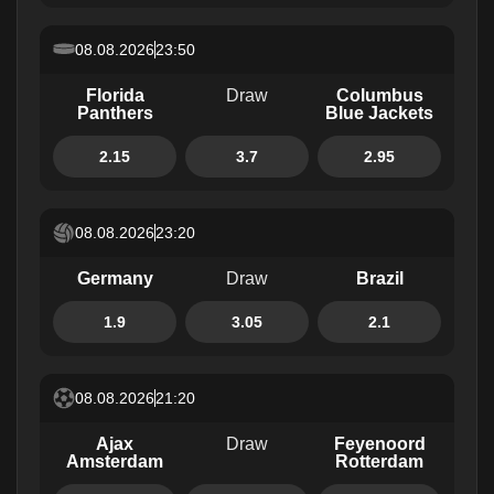
08.08.2026
23:50
Florida
Draw
Columbus
Panthers
Blue Jackets
2.15
3.7
2.95
08.08.2026
23:20
Germany
Draw
Brazil
1.9
3.05
2.1
08.08.2026
21:20
Ajax
Draw
Feyenoord
Amsterdam
Rotterdam