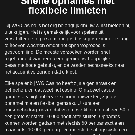
Snelle opnames met
flexibele limieten
Bij WG Casino is het erg belangrijk om uw winst meteen bij
u te krijgen. Het is gemakkelijk voor spelers uit
verschillende regio's om hun geld te krijgen zonder te lang
te hoeven wachten omdat het opnameproces is
gestroomlijnd. De meeste verzoeken worden snel
afgehandeld wanneer u een gemeenschappelijke
betaalmethode gebruikt, en de worden rechtstreeks naar
het account verzonden dat u kiest.
Elke speler bij WG Casino heeft zijn eigen smaak en
behoeften, en dat weet het casino. Om zowel casual
gamers als high rollers te kunnen huisvesten, zijn de
opnamelimieten flexibel gemaakt. U kunt een
opnamebedrag kiezen dat voor u werkt, of u nu alleen 50 of
een grote winst tot 10.000 hoeft af te sluiten. Opnames
kunnen worden gedaan met slechts 50 per transactie en
maar liefst 10.000 per dag. De meeste betalingssystemen