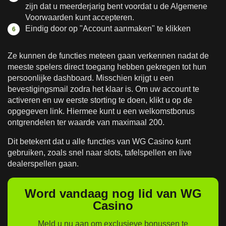
zijn dat u meerderjarig bent voordat u de Algemene
Voorwaarden kunt accepteren.
Eindig door op "Account aanmaken" te klikken
Ze kunnen de functies meteen gaan verkennen nadat de
meeste spelers direct toegang hebben gekregen tot hun
persoonlijke dashboard. Misschien krijgt u een
bevestigingsmail zodra het klaar is. Om uw account te
activeren en uw eerste storting te doen, klikt u op de
opgegeven link. Hiermee kunt u een welkomstbonus
ontgrendelen ter waarde van maximaal 200.
Dit betekent dat u alle functies van WG Casino kunt
gebruiken, zoals snel naar slots, tafelspellen en live
dealerspellen gaan.
Word vandaag nog lid van WG
Casino
Meld u nu aan om exclusieve bonussen te