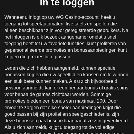
in te loggen
Wanneer u inlogt op uw WG Casino-account, heeft u
toegang tot speelautomaten, live tafels en spellen die
alleen beschikbaar zijn voor geregistreerde gebruikers. Na
het inloggen is elk bezoek aangenamer omdat u snel
toegang heeft tot uw favoriete functies, kunt profiteren van
gepersonaliseerde promoties en bonusaanbiedingen kunt
krijgen die precies bij u passen.
Leden die zich hebben aangemeld, kunnen speciale
bonussen krijgen die uw speeltijd en kansen om te winnen
een stuk beter kunnen maken. Als u zich bijvoorbeeld
gewoon aanmeldt, kan er een herlaadbonus of gratis spins
voor bepaalde games zichtbaar worden. Sommige
promoties bieden een bonus van maximaal 200. Door
ervoor te zorgen dat elke speler aanbiedingen krijgt die
goed passen bij zijn profiel en speelgeschiedenis, zijn
deze bonussen pas beschikbaar nadat ze zijn geverifieerd.
Als u zich aanmeldt, krijgt u toegang tot de volledige
casinolobby, kunt u uw bonusvoortgang volgen en kunt u