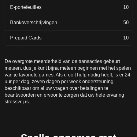
E-portefeuilles
10
Bankoverschrijvingen
50
Prepaid Cards
10
De overgrote meerderheid van de transacties gebeurt
meteen, dus je kunt bijna meteen beginnen met het spelen
van je favoriete games. Als u ooit hulp nodig heeft, is er 24
uur per dag, zeven dagen per week ondersteuning
beschikbaar om al uw vragen over betalingen te
beantwoorden en ervoor te zorgen dat uw hele ervaring
stressvrij is.