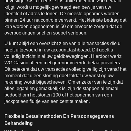
bevestigd. Als u in eerste instantie meer dan 200 betaald
krijgt, wordt u mogelijk gevraagd een bewijs van uw
identiteit of adres te tonen. De meeste opnames worden
binnen 24 uur na controle verwerkt. Het kleinste bedrag dat
kan worden opgenomen is 50 om ervoor te zorgen dat de
overboekingen snel en soepel verlopen.
U kunt altijd een overzicht zien van alle transacties die u
heeft uitgevoerd in uw accountdashboard. Dit geeft u
volledig inzicht in al uw geldbewegingen. Hierdoor werkt
WG Casino alleen met gerenommeerde betaalproviders.
Dit betekent dat uw transacties volledig veilig zijn vanaf het
moment dat u een storting doet totdat uw winst op uw
rekening wordt bijgeschreven. Om er zeker van te zijn dat
alles legaal en gemakkelijk is, zijn de stappen allemaal
bedoeld om het storten 100 of het opnemen van een
jackpot een fluitje van een cent te maken.
Flexibele Betaalmethoden En Persoonsgegevens
Behandeling