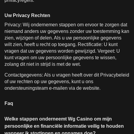
privacyregels.
Uw Privacy Rechten
Privacy: Wij ondernemen stappen om ervoor te zorgen dat
niemand anders uw gegevens zonder uw toestemming kan
zien, wijzigen of delen. Als u uw persoonlijke gegevens
wilt zien, heeft u recht op toegang. Rectificatie: U kunt
vragen dat uw gegevens worden gewijzigd. Vergeet: U
kunt vragen om uw persoonlijke gegevens te wissen,
zolang dit niet in strijd is met de wet.
Contactgegevens: Als u vragen heeft over dit Privacybeleid
of uw rechten op uw gegevens, kunt u ons
ondersteuningsteam e-mailen via de website.
Faq
Welke stappen onderneemt Wg Casino om mijn
persoonlijke en financiële informatie veilig te houden
wanneer ik stortingen en opnames doe?