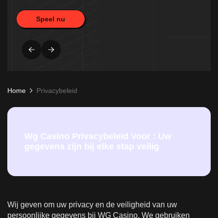
Speel nu
Home
Privacybeleid
Wg Casino Privacybeleid Voor : Uw
gegevens zijn bij elke stap veilig
Wij geven om uw privacy en de veiligheid van uw
persoonlijke gegevens bij WG Casino. We gebruiken