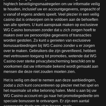
hightech beveiligingsmaatregelen om uw informatie veilig
te houden, inclusief uw en accountgegevens, ongeacht of
u vanaf of ergens anders speelt. Veel plezier in een veilig
casino dat is ontworpen om te voldoen aan de behoeften
van alle spelers. U kunt aanspraak maken op exclusieve
WG Casino bonussen zonder dat u zich zorgen hoeft te
maken over uw persoonlijke gegevens of transacties
worden gestolen. Zo kunt u genieten van exclusieve
bonusaanbiedingen bij WG Casino zonder u er zorgen
over te maken. Gebruikers die zijn geverifieerd, hebben
met vertrouwen toegang tot promoties, wetende dat WG
Casino over sterke privacybescherming beschikt om te
voorkomen dat uw informatie bekend wordt gemaakt aan
mensen die deze niet zouden moeten zien.
Het is veilig om deel te nemen aan deze aanbiedingen,
zodat u zich kunt concentreren op plezier met het spel en
het maximale uit elke beloning halen. Meld u aan bij uw
WG Casino-account en ga naar het promotiegedeelte om
speciale bonussen te ontvangen. Er zijn een aantal