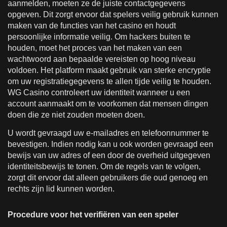
aanmelden, moeten ze de juiste contactgegevens
opgeven. Dit zorgt ervoor dat spelers veilig gebruik kunnen
maken van de functies van het casino en houdt
persoonlijke informatie veilig. Om hackers buiten te
houden, moet het proces van het maken van een
wachtwoord aan bepaalde vereisten op hoog niveau
voldoen. Het platform maakt gebruik van sterke encryptie
om uw registratiegegevens te allen tijde veilig te houden.
WG Casino controleert uw identiteit wanneer u een
account aanmaakt om te voorkomen dat mensen dingen
doen die ze niet zouden moeten doen.
U wordt gevraagd uw e-mailadres en telefoonnummer te
bevestigen. Indien nodig kan u ook worden gevraagd een
bewijs van uw adres of een door de overheid uitgegeven
identiteitsbewijs te tonen. Om de regels van te volgen,
zorgt dit ervoor dat alleen gebruikers die oud genoeg en
rechts zijn lid kunnen worden.
Procedure voor het verifiëren van een speler