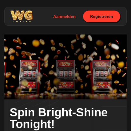
Aanmelden
Registreren
Spin Bright-Shine
Tonight!