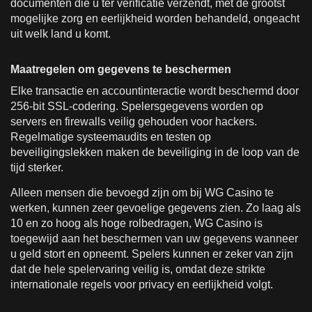
documenten die u ter verificatie verzendt, met de grootst
mogelijke zorg en eerlijkheid worden behandeld, ongeacht
uit welk land u komt.
Maatregelen om gegevens te beschermen
Elke transactie en accountinteractie wordt beschermd door
256-bit SSL-codering. Spelersgegevens worden op
servers en firewalls veilig gehouden voor hackers.
Regelmatige systeemaudits en testen op
beveiligingslekken maken de beveiliging in de loop van de
tijd sterker.
Alleen mensen die bevoegd zijn om bij WG Casino te
werken, kunnen zeer gevoelige gegevens zien. Zo laag als
10 en zo hoog als hoge rolbedragen, WG Casino is
toegewijd aan het beschermen van uw gegevens wanneer
u geld stort en opneemt. Spelers kunnen er zeker van zijn
dat de hele spelervaring veilig is, omdat deze strikte
internationale regels voor privacy en eerlijkheid volgt.