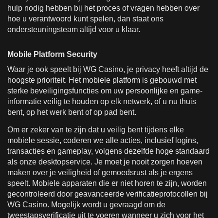
hulp nodig hebben bij het proces of vragen hebben over
hoe u verantwoord kunt spelen, dan staat ons
ondersteuningsteam altijd voor u klaar.
Mobile Platform Security
Waar je ook speelt bij WG Casino, je privacy heeft altijd de
hoogste prioriteit. Het mobiele platform is gebouwd met
sterke beveiligingsfuncties om uw persoonlijke en game-
informatie veilig te houden op elk netwerk, of u nu thuis
bent, op het werk bent of op pad bent.
Om er zeker van te zijn dat u veilig bent tijdens elke
mobiele sessie, coderen we alle acties, inclusief logins,
transacties en gameplay, volgens dezelfde hoge standaard
als onze desktopservice. Je moet je nooit zorgen hoeven
maken over je veiligheid of gemoedsrust als je ergens
speelt. Mobiele apparaten die er niet horen te zijn, worden
gecontroleerd door geavanceerde verificatieprotocollen bij
WG Casino. Mogelijk wordt u gevraagd om de
tweestapsverificatie uit te voeren wanneer u zich voor het