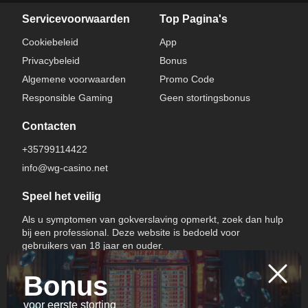
Servicevoorwaarden
Top Pagina's
Cookiebeleid
App
Privacybeleid
Bonus
Algemene voorwaarden
Promo Code
Responsible Gaming
Geen stortingsbonus
Contacten
+35799114422
info@wg-casino.net
Speel het veilig
Als u symptomen van gokverslaving opmerkt, zoek dan hulp
bij een professional. Deze website is bedoeld voor
gebruikers van 18 jaar en ouder.
Bonus
voor eerste storting