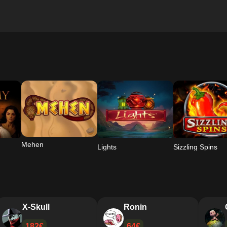
asino
no
Mehen
Lights
Sizzling Spins
Carson
X-Skull
303€
182€