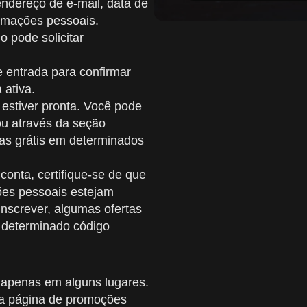
endereço de e-mail, data de
ormações pessoais.
 pode solicitar
e entrada para confirmar
 ativa.
 estiver pronta. Você pode
u através da seção
as grátis em determinados
conta, certifique-se de que
ções pessoais estejam
inscrever, algumas ofertas
m determinado código
 apenas em alguns lugares.
e a página de promoções