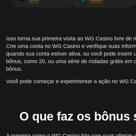
Isso torna sua primeira visita ao WG Casino livre de 
Crie uma conta no WG Casino e verifique suas infor
quando sua conta estiver ativa, ou você pode inseri
bônus, como 20, ou uma série de rodadas grátis em d
bônus.
Você pode começar e experimentar a ação no WG Cas
O que faz os bônus
A maneira como o WG Casino lida com suas ofertas 