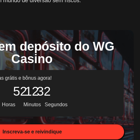
m mundo de diversão sem riscos.
em depósito do WG
Casino
s grátis e bônus agora!
52
12
30
Horas
Minutos
Segundos
Inscreva-se e reivindique