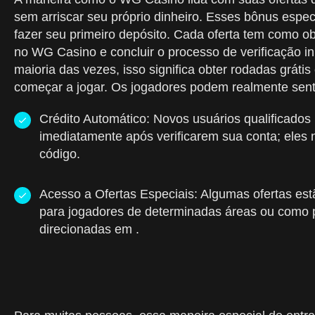
sem arriscar seu próprio dinheiro. Esses bônus espe
fazer seu primeiro depósito. Cada oferta tem como ob
no WG Casino e concluir o processo de verificação 
maioria das vezes, isso significa obter rodadas grát
começar a jogar. Os jogadores podem realmente sent
Crédito Automático: Novos usuários qualificado
imediatamente após verificarem sua conta; eles 
código.
Acesso a Ofertas Especiais: Algumas ofertas est
para jogadores de determinadas áreas ou como 
direcionadas em .