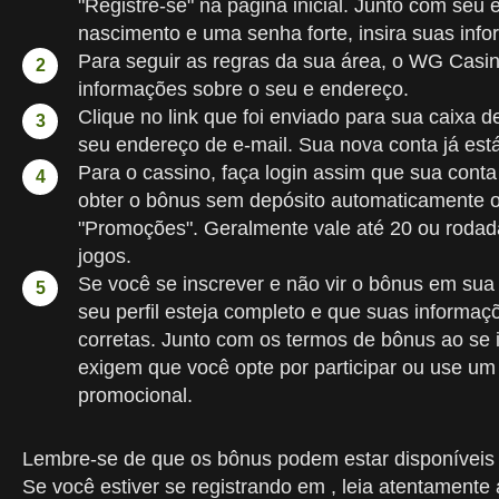
"Registre-se" na página inicial. Junto com seu 
nascimento e uma senha forte, insira suas inf
Para seguir as regras da sua área, o WG Casino
informações sobre o seu e endereço.
Clique no link que foi enviado para sua caixa d
seu endereço de e-mail. Sua nova conta já está
Para o cassino, faça login assim que sua conta
obter o bônus sem depósito automaticamente o
"Promoções". Geralmente vale até 20 ou rodad
jogos.
Se você se inscrever e não vir o bônus em sua 
seu perfil esteja completo e que suas informa
corretas. Junto com os termos de bônus ao se 
exigem que você opte por participar ou use u
promocional.
Lembre-se de que os bônus podem estar disponíveis
Se você estiver se registrando em , leia atentament