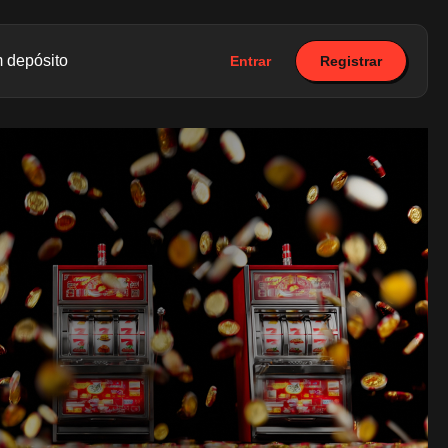
 depósito
Entrar
Registrar