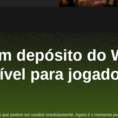
m depósito do 
ível para jogado
s que podem ser usados imediatamente. Agora é o momento per